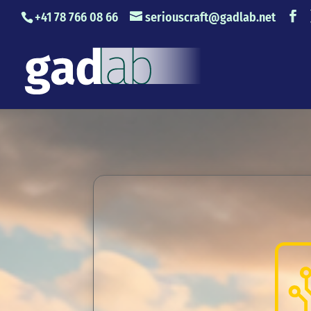
+41 78 766 08 66
seriouscraft@gadlab.net